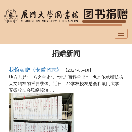
跳
转
到
主
要
Toggl
内
navig
容
捐赠新闻
我馆获赠《安徽省志》
【
2024-05-10
】
地方志是“一方之全史”、“地方百科全书”，也是传承和弘扬
人文精神的重要载体。近日，经学校校友总会和厦门大学
安徽校友会联络接洽，...