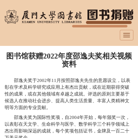
跳
转
到
主
要
Toggl
内
navig
容
图书馆获赠2022年度邵逸夫奖相关视频
资料
邵逸夫奖于2002年11月按照邵逸夫先生的意愿设立，以表
彰在学术及科学研究或应用上有杰出贡献，或在近期获得突破
性的成果，或在其他领域有卓越之成就。评选的原则主要基于
候选人在推动社会进步、提高人类生活质量、丰富人类精神文
明等方面的专业贡献。
邵逸夫奖为国际性奖项，自2004年开始，每年颁奖一次，
以表彰在天文学、生命科学与医学、数学科学三个科学领域上
杰出而影响深远的成就，每个奖项包括证书，金牌及一百二十
万美元奖金。