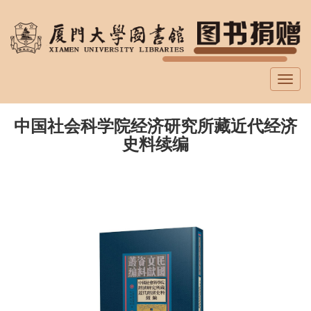
跳
转
到
主
要
Toggl
内
navig
容
中国社会科学院经济研究所藏近代经济
史料续编