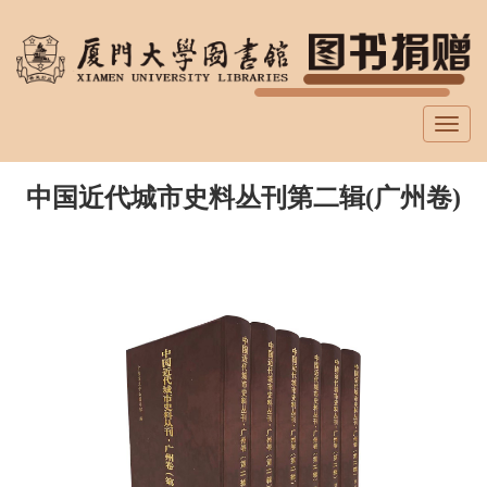
跳
转
到
主
要
Toggl
内
navig
容
中国近代城市史料丛刊第二辑(广州卷)